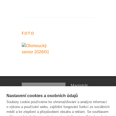
FOTO
Magistrát
města
Nastavení cookies a osobních údajů
Olomouce |
Soubory cookie používáme ke shromažďování a analýze informací
odbor
o výkonu a používání webu, zajištění fungování funkcí ze sociálních
sociálních věcí | oddělení sociální
médií a ke zlepšení a přizpůsobení obsahu a reklam. Se souhlasem