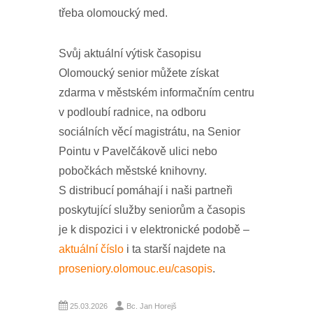
třeba olomoucký med.
Svůj aktuální výtisk časopisu
Olomoucký senior můžete získat
zdarma v městském informačním centru
v podloubí radnice, na odboru
sociálních věcí magistrátu, na Senior
Pointu v Pavelčákově ulici nebo
pobočkách městské knihovny.
S distribucí pomáhají i naši partneři
poskytující služby seniorům a časopis
je k dispozici i v elektronické podobě –
aktuální číslo
i ta starší najdete na
proseniory.olomouc.eu/casopis
.
25.03.2026
Bc. Jan Horejš