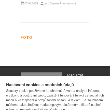
07.08.2025
Ing. Dagmar Prachniarová
FOTO
Magistrát
města
Nastavení cookies a osobních údajů
Olomouce |
Soubory cookie používáme ke shromažďování a analýze informací
odbor
o výkonu a používání webu, zajištění fungování funkcí ze sociálních
sociálních věcí | oddělení sociální
médií a ke zlepšení a přizpůsobení obsahu a reklam. Se souhlasem
pomoci a služeb
můžeme také předávat marketingovým platformám některé osobní
údaje pro marketingové účely.
Zjistit více