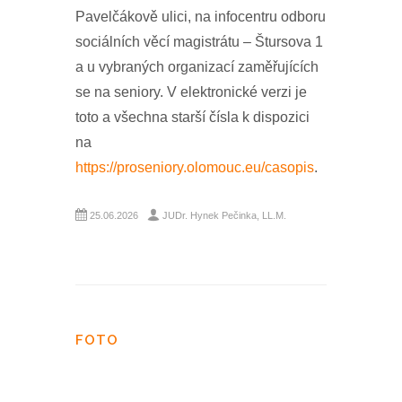
Pavelčákově ulici, na infocentru odboru
sociálních věcí magistrátu – Štursova 1
a u vybraných organizací zaměřujících
se na seniory. V elektronické verzi je
toto a všechna starší čísla k dispozici
na
https://proseniory.olomouc.eu/casopis
.
25.06.2026
JUDr. Hynek Pečinka, LL.M.
FOTO